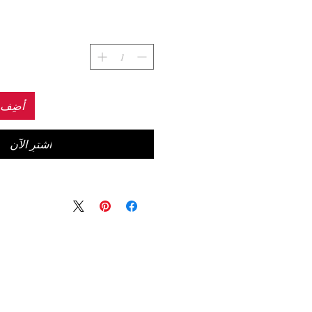
أضِف إ
اشترِ الآن