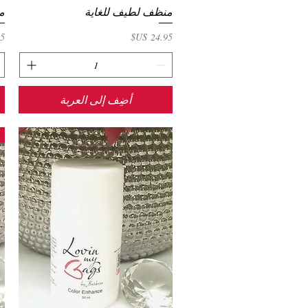
منظف لطيف للغاية
العرض السريع
م
السعر
ال
أضِف إلى العربة