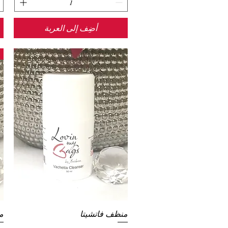
أضِف إلى العربة
منظف فاتشيتا
العرض السريع
م