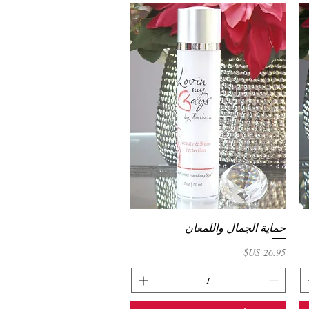
حماية الجمال واللمعان
العرض السريع
السعر