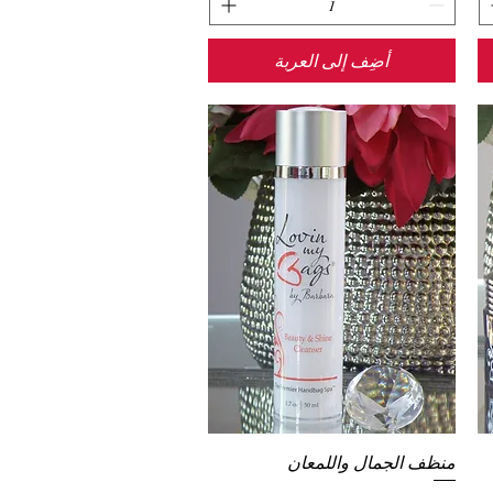
أضِف إلى العربة
منظف الجمال واللمعان
العرض السريع