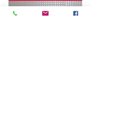
قماش وإسفنج
سعر عادي
سعر البيع