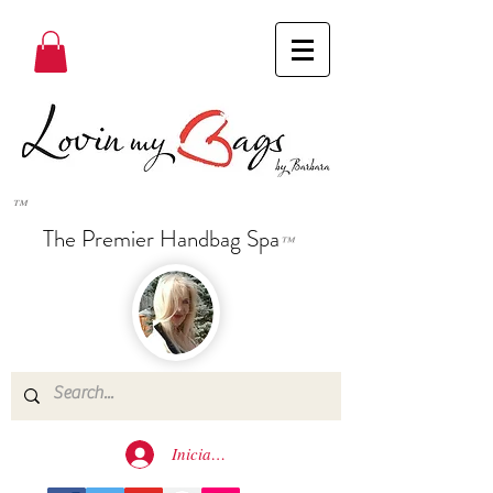
™
The Premier Handbag Spa
™
Iniciar sesión