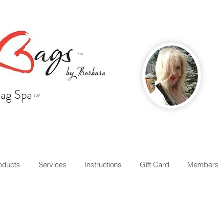
™
ag Spa
™
oducts
Services
Instructions
Gift Card
Members