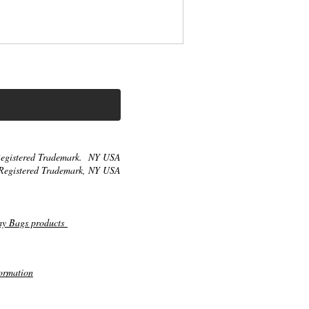
egistered Trademark. NY USA
Registered Trademark, NY USA
my Bags products
ormation