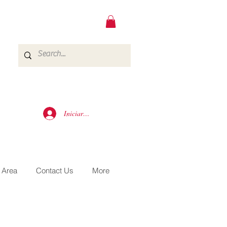
Iniciar sesión
 Area
Contact Us
More