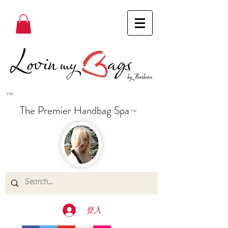
™
The Premier Handbag Spa
™
登入