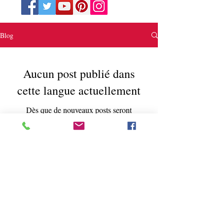
Blog
Aucun post publié dans
cette langue actuellement
Dès que de nouveaux posts seront
publiés, vous les verrez ici.
© 2021 par Lovin Mes Sacs
Marque déposée.
New
York États-Unis