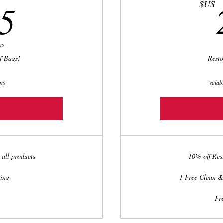
75$US
5
$US
ns
f Bags!
Resto
ans
Valab
 all products
10% off Res
ping
1 Free Clean &
Fr