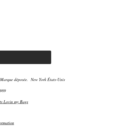
Marque déposée.
New York États-Unis
1989
ts Lovin my Bags
ormation