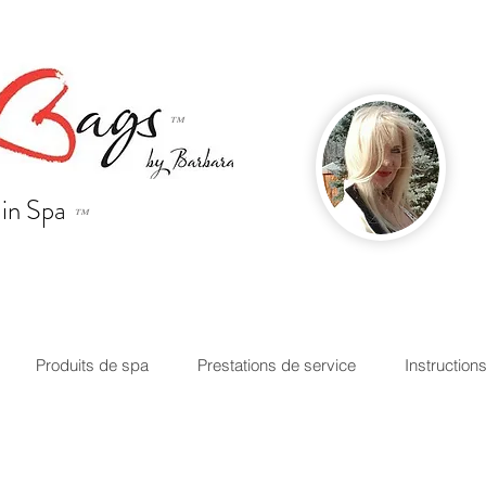
™
ain Spa
™
Produits de spa
Prestations de service
Instruction