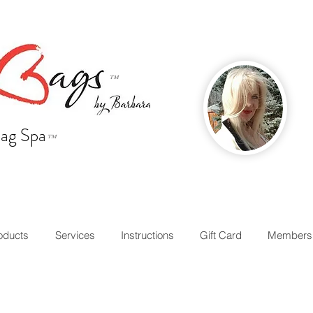
™
ag Spa
™
oducts
Services
Instructions
Gift Card
Members