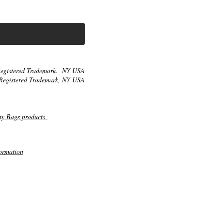
egistered Trademark. NY USA
Registered Trademark, NY USA
my Bags products
ormation