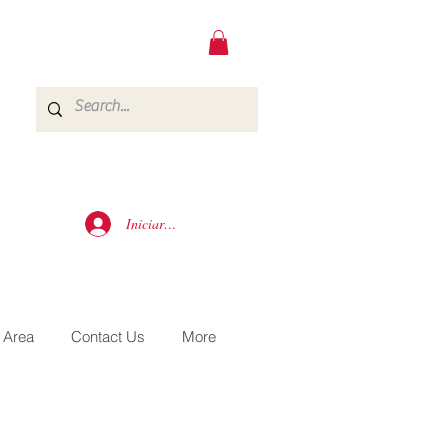
Iniciar sesión
 Area
Contact Us
More