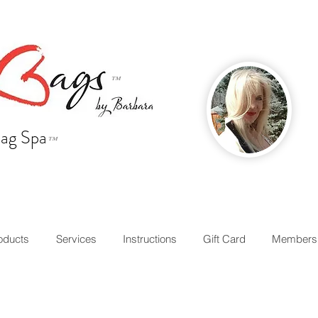
™
ag Spa
™
oducts
Services
Instructions
Gift Card
Members