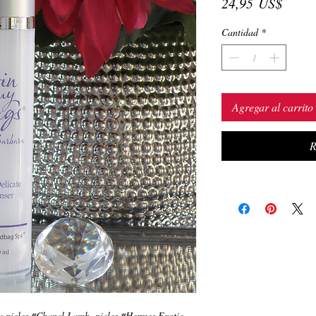
Preci
24,95 US$
Cantidad
*
Agregar al carrito
R
a pieles #Chanel Lamb, pieles #Hermes Exotic