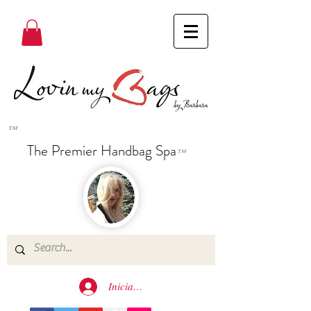
™
The Premier Handbag Spa
™
Iniciar sesión