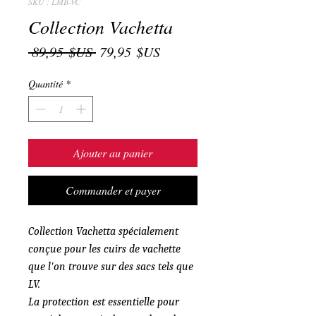
SKU : LMB-VC
Collection Vachetta
Prix
Prix
 89,95 $US 
79,95 $US
original
promotionnel
Quantité
*
Ajouter au panier
Commander et payer
Collection Vachetta spécialement
conçue pour les cuirs de vachette
que l'on trouve sur des sacs tels que
LV.
La protection est essentielle pour