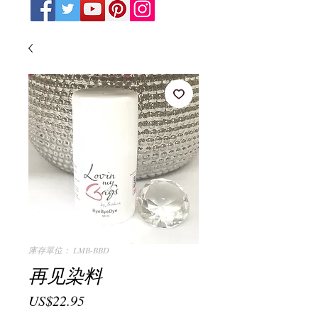
庫存單位： LMB-BBD
再见染料
價
US$22.95
格