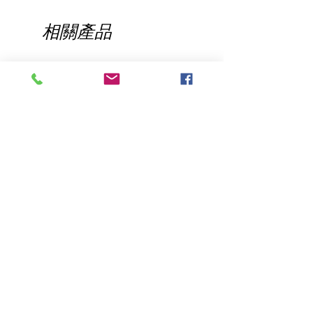
常小心地使用海绵） - 揉搓直至产品完全
吸收，然后像使用橡皮擦一样继续轻轻揉
相關產品
搓几分钟。定期检查布或海绵，看看染料
是否脱落。 必要时重复 -
如果染料没有脱落或皮革饰面与染料一起
脱落 - 那么包包需要我们的专业服务来去
除染料。 服务成本取决于染色的严重程
度。
仅用于手柄
漆皮上光剂
價格
一般價格
促銷價格
US$22.95
US$16.95