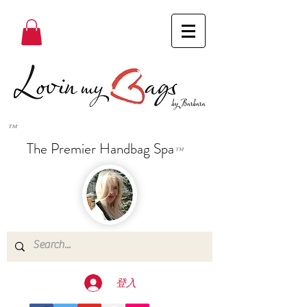
™
The Premier Handbag Spa
™
登入