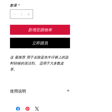
數量
*
新增至購物車
立即購買
这 最推荐 用于去除蓝色牛仔裤上的染
料转移的清洁剂。 适用于大多数皮
革。
使用说明
先测试 在一个 不显眼的区域，以确保没
有皮革饰面被去除或变暗。
在超细纤维布或特殊海绵上使用少量（非