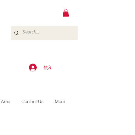
登入
 Area
Contact Us
More