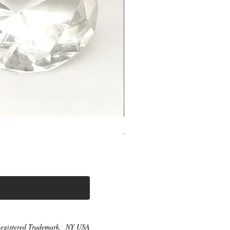
如此自然的保护
價格
US$24.98
egistered Trademark. NY USA