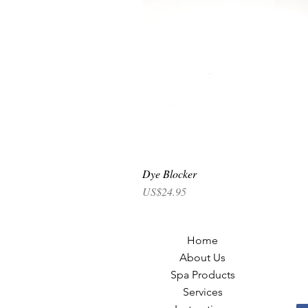
Dye Blocker
價格
US$24.95
Home
About Us
Spa Products
Services