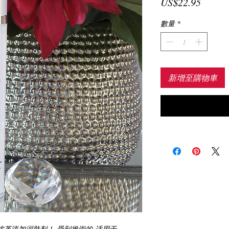
價
US$22.95
格
數量
*
新增至購物車
皮革添加润肤剂！ 受到推崇的 适用于