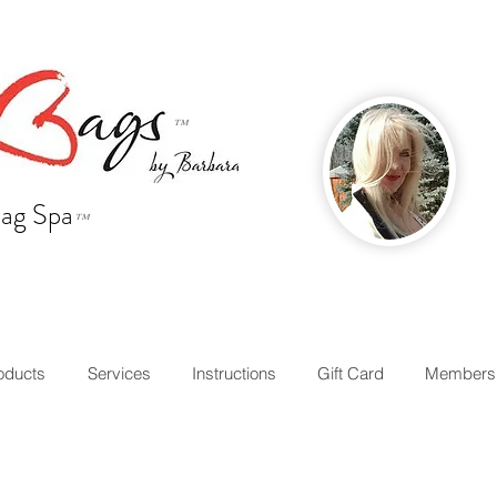
™
ag Spa
™
oducts
Services
Instructions
Gift Card
Members