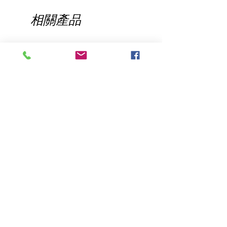
相關產品
NEW
Dye Blocker
如此自然的保护
價格
價格
US$24.95
US$24.98