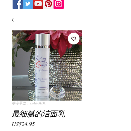
庫存單位： LMB-MDC
最细腻的洁面乳
價
US$24.95
格