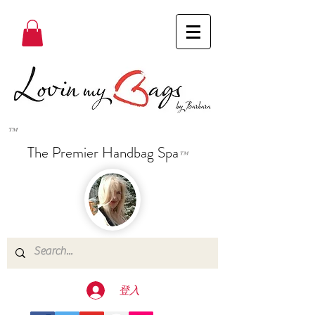
™
The Premier Handbag Spa
™
登入