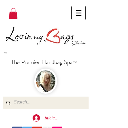
™
The Premier Handbag Spa
™
Iniciar sesión